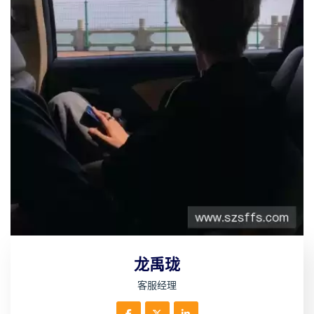
龙禹珑
客服经理